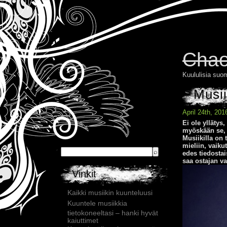
Chao
Kuululisia suom
Musii
April 24th, 20
Ei ole yllätys
myöskään se, 
Musiikilla on 
mieliin, vaiku
edes tiedosta
saa ostajan v
Vinkit
Kaikki musiikin kuunteluusi
Kuuntele musiikkia
tietokoneeltasi – hanki hyvät
kaiuttimet