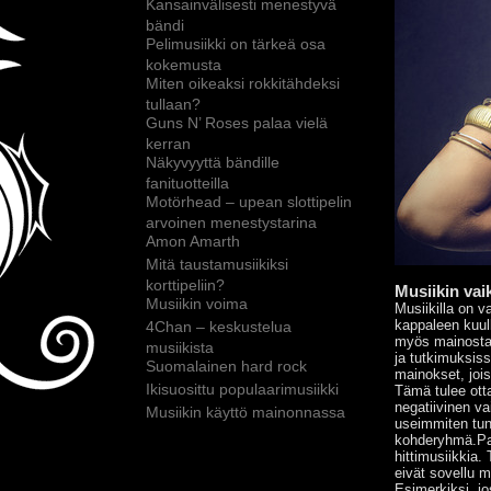
Kansainvälisesti menestyvä
bändi
Pelimusiikki on tärkeä osa
kokemusta
Miten oikeaksi rokkitähdeksi
tullaan?
Guns N’ Roses palaa vielä
kerran
Näkyvyyttä bändille
fanituotteilla
Motörhead – upean slottipelin
arvoinen menestystarina
Amon Amarth
Mitä taustamusiikiksi
korttipeliin?
Musiikin vai
Musiikin voima
Musiikilla on 
kappaleen kuul
4Chan – keskustelua
myös mainostaj
musiikista
ja tutkimuksiss
Suomalainen hard rock
mainokset, jois
Ikisuosittu populaarimusiikki
Tämä tulee otta
negatiivinen va
Musiikin käyttö mainonnassa
useimmiten tun
kohderyhmä.Par
hittimusiikkia.
eivät sovellu m
Esimerkiksi, jo